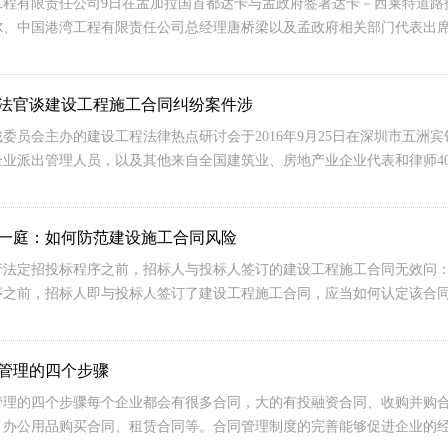
工程有限责任公司9日在孟加拉国首都达卡与孟政府签署达卡－西莱特道路
尔、中国港湾工程有限责任公司总经理唐桥梁以及孟政府相关部门代表出席
法官谈建设工程施工合同纠纷案件涉
委员会主办的建设工程法律热点研讨会于2016年9月25日在深圳市五
企业派出管理人员，以及其他来自全国建筑业、房地产业企业代表和律师4
一庭：如何防范建设施工合同风险
行法定招投标程序之前，招标人与投标人签订的建设工程施工合同无效问
序之前，招标人即与投标人签订了建设工程施工合同，应当如何认定该合
管理的四个步骤
管理的四个步骤每个企业都会有很多合同，大的有投融资合同、收购并购
、办公用品购买合同、租赁合同等。合同管理制度的完善能够促进企业的