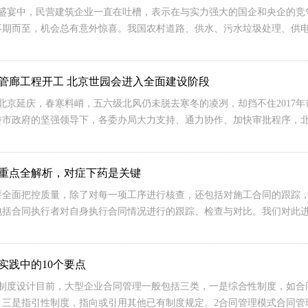
场盛宴中，民营建筑企业一直在吐槽，表示在与实力强大的国企和央企的竞
不期而至，机会总有意外惊喜。我国农村道路、供水、污水垃圾处理、供
管廊工程开工 北京世园会进入全面建设阶段
，北京延庆，春寒料峭，五六级北风仍未脱去寒冬的凌冽，却挡不住201
委市政府的坚强领导下，各委办局大力支持、通力协作、加快审批程序，
重点全解析，对症下药是关键
要全面把控质量，除了对每一项工序进行核查，还包括对施工合同的跟踪
包括合同执行者对自身执行合同情况进行的跟踪、检查与对比。我们对此
实践中的10个要点
理制度设计目前，大型企业合同管理一般包括三类，一是综合性制度，如合
，三是指引性制度，指向或引用其他已有制度规定。2合同管理模式合同管