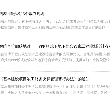
的8种情形及13个裁判规则
法》的规定，有下列情形之一的，可认定合同或者部分合同条款无效：(1)
损害国家、集体或第三人利益的合同;(3)合法形式掩盖非法目的的合同;(
解综合管廊落地难——PPP 模式下地下综合管廊工程规划设计
综合管廊工程的规划设计是建设综合管廊的先导和龙头。当采用ppp模式
政府推动PPP模式建设城市地下综合管廊力度强劲，使得当前一个阶段已
《基本建设项目竣工财务决算管理暂行办法》的通知
基本建设项目竣工财务决算管理暂行办法》的通知财建〔2016〕503
总部，全国人大常委会办公厅，全国政协办公厅，高法院，高检院，各民