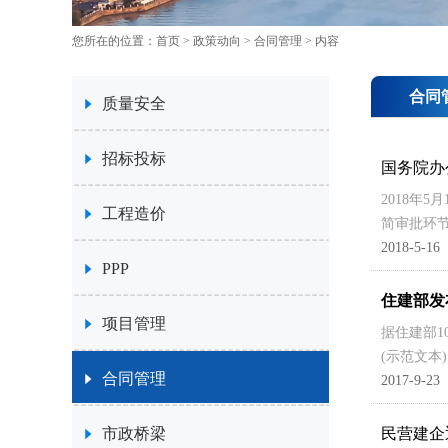
您所在的位置：
首页
>
政策动向
>
合同管理
> 内容
合同
质量安全
招标投标
国务院办
2018年
工程造价
简审批环
2018-5-16
PPP
住建部发
项目管理
据住建部1
(示范文本)》
合同管理
2017-9-23
市政桥梁
民营建企