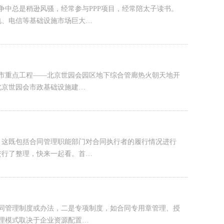
争中总是稍逊风骚，经常参与PPP项目，经常陪太子读书。
电、电信等基础设施市场巨大…
7年市重点工程——北京世园会园区地下综合管廊热火朝天地开
北京世园会市政基础设施建…
，这既包括合同管理职能部门对合同执行者的履行情况进行
进行了整理，快来一起看。首…
同管理制度或办法，二是专项制度，如合同专用章管理、授
理模式取决于企业资源配置…