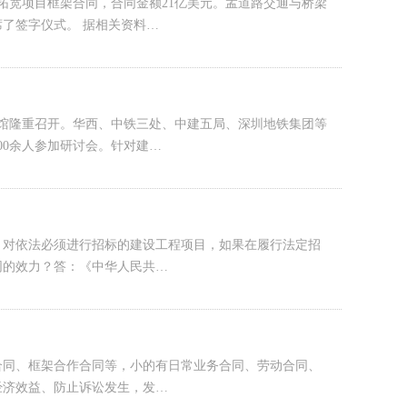
拓宽项目框架合同，合同金额21亿美元。孟道路交通与桥梁
了签字仪式。 据相关资料…
洲宾馆隆重召开。华西、中铁三处、中建五局、深圳地铁集团等
00余人参加研讨会。针对建…
：对依法必须进行招标的建设工程项目，如果在履行法定招
同的效力？答：《中华人民共…
合同、框架合作合同等，小的有日常业务合同、劳动合同、
经济效益、防止诉讼发生，发…