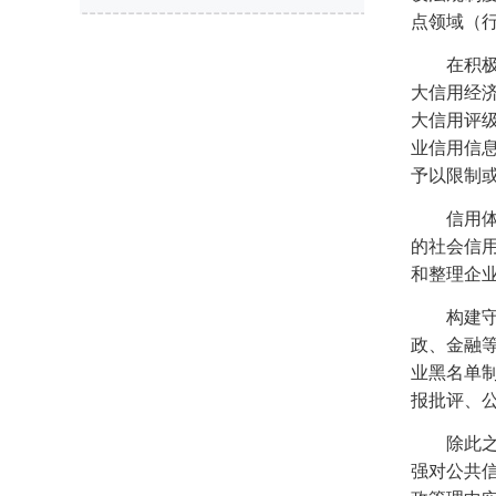
点领域（
在积
大信用经
大信用评
业信用信
予以限制
信用
的社会信
和整理企
构建
政、金融
业黑名单
报批评、
除此
强对公共