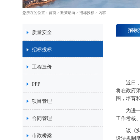
您所在的位置：
首页
>
政策动向
>
招标投标
> 内容
招标
质量安全
招标投标
工程造价
近日
PPP
将在政府
围，培育
项目管理
为进
合同管理
工作考核
该《
市政桥梁
设法规制